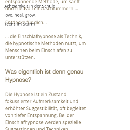
entspannende Methode, um sanft 
Achtsamkeit in der Schule
und friedvoll einzuschlummern ...
love. heal. grow.
Entdecke für dich...
Teens im Sturm
... die Einschlafhypnose als Technik, 
die hypnotische Methoden nutzt, um 
Menschen beim Einschlafen zu 
unterstützen. 
Was eigentlich ist denn genau 
Hypnose?
Die Hypnose ist ein Zustand 
fokussierter Aufmerksamkeit und 
erhöhter Suggestibilität, oft begleitet 
von tiefer Entspannung. Bei der 
Einschlafhypnose werden spezielle 
Suggestionen und Techniken 