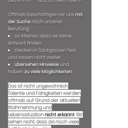
bestimmt?' - 'Was ist mein Talent?'
Oftmals beschäftigen wir uns
mit
der Suche
nach unserer
Berufung
so intensiv, dass wir keine
Antwort finden
stecken in Sackgassen fest
und wissen nicht weiter
übersehen Hinweise
und
haben
zu viele Möglichkeiten
Das ist nicht ungewöhnlich.
Talente und Fähigkeiten werden
oftmals auf Grund der aktuellen
Wahrnehmung und
Lebenssituation
nicht erkannt
. Wir
sehen nicht, dass da noch viele