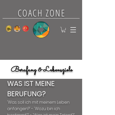
COACH ZONE
Berufung & Lebensziele
WAS IST MEINE
BERUFUNG?
'Was soll ich mit meinem Leben
anfangen?' - 'Wozu bin ich