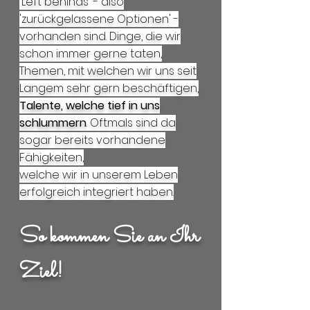
'Left behinds' - also
'zurückgelassene Optionen' -
vorhanden sind. Dinge, die wir
schon immer gerne taten,
Themen, mit welchen wir uns seit
Langem sehr gern beschäftigen,
Talente, welche tief in uns
schlummern
. Oftmals sind da
sogar bereits vorhandene
Fähigkeiten,
welche wir in unserem Leben
erfolgreich integriert haben.
So kommen Sie an Ihr
Ziel!