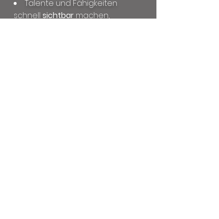
Talente und Fähigkeiten
schnell
sichtbar
machen,
effizient
Erfolgsstrategien
erarbeiten
innert einiger weniger
Sitzungen optimale
Lösungswege &
Lebensziele
BEREICHE
Beruf
Lebensziele/ Berufung
online BUCHEN
METHODEN