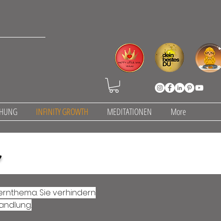
CHUNG
INFINITY GROWTH
MEDITATIONEN
More
ernthema. Sie verhindern
andlung.