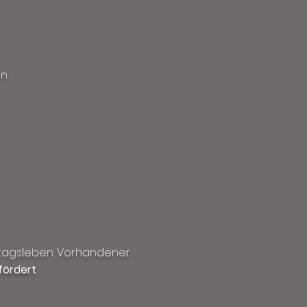
en
Alltagsleben. Vorhandener
fördert
.