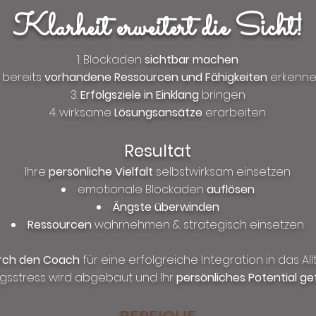
Klarheit erweitert die Sicht!
Blockaden
sichtbar machen
bereits
vorhandene Ressourcen und Fähigkeiten
erkenn
Erfolgsziele in Einklang
bringen
wirksame
Lösungsansätze
erarbeiten
Resultat
Ihre
persönliche Vielfalt
selbstwirksam einsetzen
emotionale Blockaden
auflösen
Ängste überwinden
Ressourcen
wahrnehmen & strategisch einsetzen
urch den Coach
für eine erfolgreiche Integration in das 
ngsstress wird abgebaut und Ihr
persönliches Potential ge