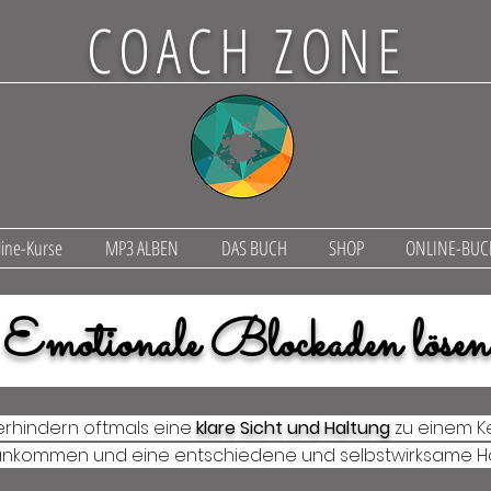
COACH ZONE
ine-Kurse
MP3 ALBEN
DAS BUCH
SHOP
ONLINE-BU
Emotionale Blockaden lösen
erhindern oftmals eine
klare Sicht und Haltung
zu einem K
ankommen und eine entschiedene und selbstwirksame H