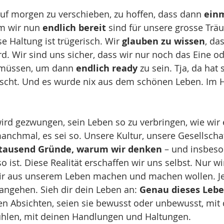
auf morgen zu verschieben, zu hoffen, dass dann 
einm
m wir nun 
endlich bereit 
sind für unsere grosse Träu
e Haltung ist trügerisch. Wir 
glauben zu wissen
, da
. Wir sind uns sicher, dass wir nur noch das Eine o
 müssen, um dann 
endlich ready
 zu sein. Tja, da hat
scht. Und es wurde nix aus dem schönen Leben. Im H
d gezwungen, sein Leben so zu verbringen, wie wir e
chmal, es sei so. Unsere Kultur, unsere Gesellschaf
tausend Gründe, warum wir denken
 – und insbeso
so ist. Diese Realität erschaffen wir uns selbst. Nur wi
ir aus unserem Leben machen und machen wollen. J
angehen. Sieh dir dein Leben an: 
Genau dieses Leb
nen Absichten, seien sie bewusst oder unbewusst, mit 
len, mit deinen Handlungen und Haltungen. 