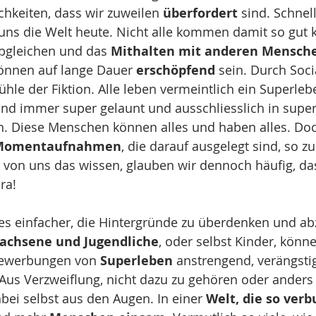
hkeiten, dass wir zuweilen 
überfordert
 sind. Schnell
t uns die Welt heute. Nicht alle kommen damit so gut k
Abgleichen und das 
Mithalten mit anderen Mensch
önnen auf lange Dauer 
erschöpfend
 sein. Durch Soci
ühle der Fiktion. Alle leben vermeintlich ein Superleb
nd immer super gelaunt und ausschliesslich in super
 Diese Menschen können alles und haben alles. Doc
Momentaufnahmen
, die darauf ausgelegt sind, so z
von uns das wissen, glauben wir dennoch häufig, das
ra!
 es einfacher, die Hintergründe zu überdenken und a
achsene und Jugendliche
, oder selbst Kinder, könn
ewerbungen von 
Superleben
 anstrengend, verängsti
 Aus Verzweiflung, nicht dazu zu gehören oder anders 
abei selbst aus den Augen. In einer 
Welt, die so verb