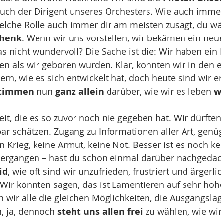
auch der Dirigent unseres Orchesters. Wie auch imme
lche Rolle auch immer dir am meisten zusagt, du wä
chenk
. Wenn wir uns vorstellen, wir bekämen ein neu
s nicht wundervoll? Die Sache ist die: Wir haben ein
 als wir geboren wurden. Klar, konnten wir in den e
dern, wie es sich entwickelt hat, doch heute sind wir 
timmen
 nun 
ganz allein
 darüber, wie wir es leben 
w
eit, die es so zuvor noch nie gegeben hat. Wir dürfte
ar schätzen. Zugang zu Informationen aller Art, genü
n Krieg, keine Armut, keine Not. Besser ist es noch ke
 ergangen – hast du schon einmal darüber nachgedach
id
, wie oft sind wir unzufrieden, frustriert und ärgerl
 Wir könnten sagen, das ist Lamentieren auf sehr ho
 wir alle die gleichen Möglichkeiten, die Ausgangsla
, ja, dennoch 
steht uns allen frei
 zu wählen, wie wir