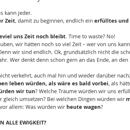
1
s kann jeder. 
r Zeit
, damit zu beginnen, endlich ein 
erfülltes und
eviel uns Zeit noch bleibt
. Time to waste? No!
auben, wir hätten noch so viel Zeit – wer von uns kan
nn wir sind endlich. Ok, grundsätzlich nicht die sch
ahr. Wer denkt denn schon gern an das Ende, an den 
 nicht verkehrt, auch mal hin und wieder darüber nac
ben leben würden, als wäre es bald vorbei
, als hät
ürden wir tun
? Welche Träume würden wir uns erfül
r gleich umsetzen? Bei welchen Dingen würden wir
 m
vor allem: Was würden wir 
heute wagen
? 
N ALLE EWIGKEIT?