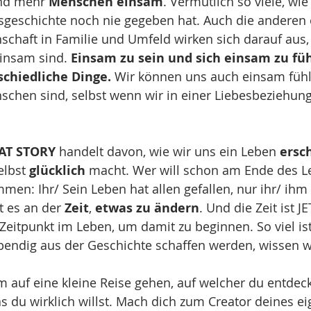
nd mehr 
Menschen einsam
. Vermutlich so viele, wie 
geschichte noch nie gegeben hat. Auch die anderen
chaft in Familie und Umfeld wirken sich darauf aus, 
insam sind. 
Einsam zu sein und sich einsam zu füh
schiedliche Dinge.
 Wir können uns auch einsam fühle
chen sind, selbst wenn wir in einer Liebesbeziehung
EAT STORY
 handelt davon, wie wir uns ein Leben 
ersc
elbst 
glücklich
 macht. Wer will schon am Ende des L
men: Ihr/ Sein Leben hat allen gefallen, nur ihr/ ihm 
 es an der 
Zeit
, 
etwas zu ändern
. Und die Zeit ist JE
Zeitpunkt im Leben, um damit zu beginnen. So viel ist
ebendig aus der Geschichte schaffen werden, wissen w
auf eine kleine Reise gehen, auf welcher du entdeck
as du wirklich willst. Mach dich zum Creator deines e