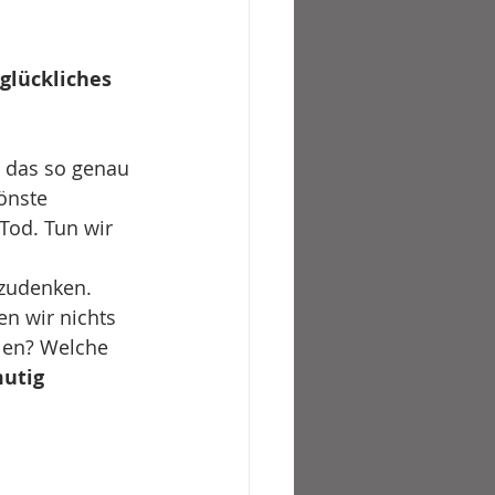
 glückliches 
n das so genau 
önste 
Tod. Tun wir 
hzudenken. 
ten wir nichts 
len? Welche 
utig 