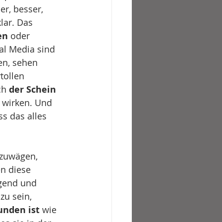
er, besser, 
lar. Das 
en
 oder 
al Media sind 
en, sehen 
tollen 
h 
der Schein 
u wirken. Und 
s das alles 
bzuwägen, 
en diese 
gend und 
zu sein, 
unden ist 
wie 