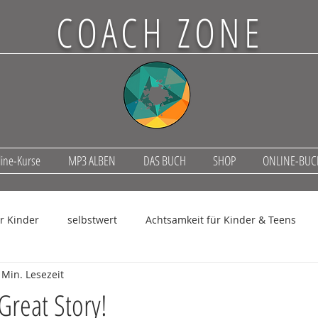
COACH ZONE
ine-Kurse
MP3 ALBEN
DAS BUCH
SHOP
ONLINE-BU
ür Kinder
selbstwert
Achtsamkeit für Kinder & Teens
 Min. Lesezeit
ove. heal. grow.
Teens im Sturm
 Great Story!