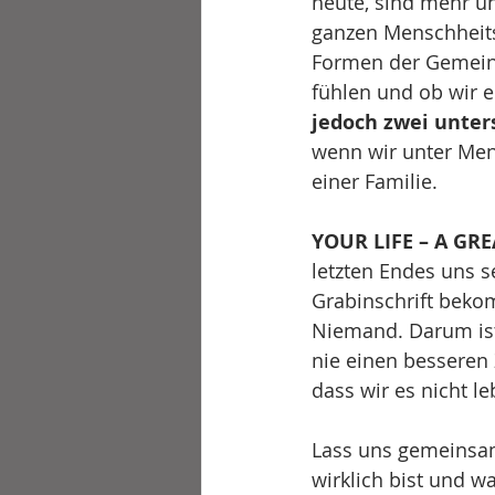
heute, sind mehr u
ganzen Menschheits
Formen der Gemeins
fühlen und ob wir e
jedoch zwei unter
wenn wir unter Mens
einer Familie. 
YOUR LIFE – A GR
letzten Endes uns s
Grabinschrift bekom
Niemand. Darum ist
nie einen besseren 
dass wir es nicht l
Lass uns gemeinsam 
wirklich bist und w