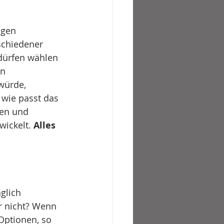
igen 
schiedener 
dürfen wählen 
n 
würde, 
 wie passt das 
len und 
ickelt. 
Alles 
glich 
r nicht? Wenn 
 Optionen, so 