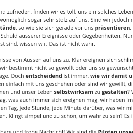
nd zufrieden, finden wir es toll, uns ein solches Lebe
womöglich sogar sehr stolz auf uns. Sind wir jedoch n
tände
, so wie sie sich gerade vor uns 
präsentieren
,
die Schuld äusserer Ereignisse oder Gegebenheiten. Nu
st sind, wissen wir: Das ist nicht wahr. 
isse von Aussen auf uns zu. Klar ereignen sich schli
 wir bestimmt nicht so gewollt oder uns so gewünsch
rage. Doch 
entscheidend
 ist immer, 
wie wir damit 
n einfach mit uns geschehen oder sind wir gewillt, di
men und unser Leben 
selbstwirksam 
zu 
gestalten
? 
g, was auch immer sich ereignen mag, wir haben im
en Tag, jede Stunde, jede Minute darüber, was wir m
. Klingt simpel und zu schön, um wahr zu sein? Es i
bare und frohe Nachricht! Wir sind die 
Piloten unse