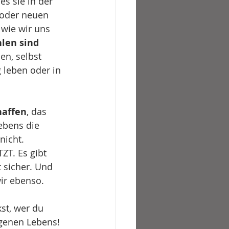
es sie in der 
 oder neuen 
wie wir uns 
len sind 
n, selbst 
 leben oder in 
haffen
, das 
ebens die 
nicht. 
TZT. Es gibt 
 sicher. Und 
ir ebenso. 
st, wer du 
igenen Lebens! 