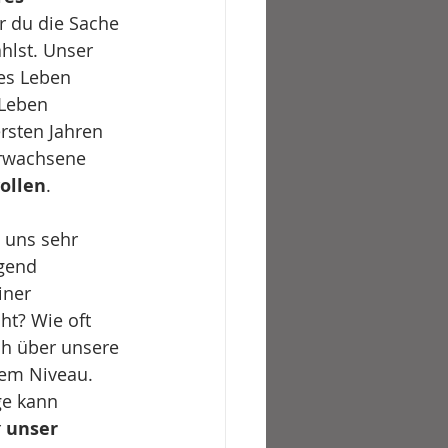
r du die Sache 
hlst. Unser 
es Leben 
 Leben 
rsten Jahren 
erwachsene 
ollen
. 
n uns sehr 
gend 
iner 
t? Wie oft 
ich über unsere 
hem Niveau. 
ge kann 
 
unser 