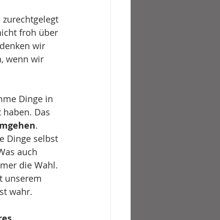
n zurechtgelegt 
icht froh über 
 denken wir 
n, wenn wir 
mme Dinge in 
t haben. Das 
umgehen
. 
e Dinge selbst 
Was auch 
mer die Wahl. 
it unserem 
st wahr. 
res 