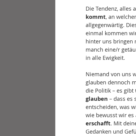
Die Tendenz, alles 
kommt
, an welche
allgegenwärtig. Dies
einmal kommen wird
hinter uns bringen
manch eine/r getäu
in alle Ewigkeit. 
Niemand von uns wir
glauben dennoch man
die Politik – es gibt 
glauben
 – dass es 
entscheiden, was w
wie bewusst wir es 
erschafft
. Mit dei
Gedanken und Gefüh