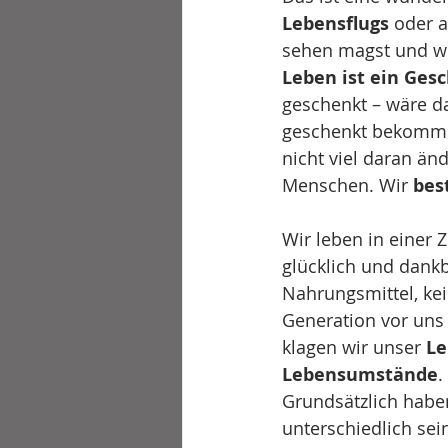
Lebensflugs
 oder 
sehen magst und we
Leben ist ein Ges
geschenkt – wäre da
geschenkt bekommen
nicht viel daran än
Menschen. Wir 
bes
Wir leben in einer Z
glücklich und dankb
Nahrungsmittel, kei
Generation vor uns
klagen wir unser 
Le
Lebensumstände
.
Grundsätzlich haben
unterschiedlich sein