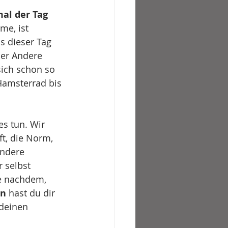
al der Tag 
me, ist 
ss dieser Tag 
der Andere 
 sich schon so 
amsterrad bis 
s tun. Wir 
t, die Norm, 
ndere 
r selbst 
e nachdem, 
en
 hast du dir 
deinen 