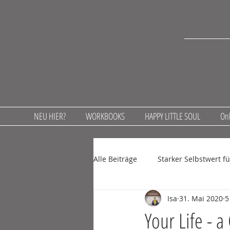
NEU HIER?
WORKBOOKS
HAPPY LITTLE SOUL
Onl
Alle Beiträge
Starker Selbstwert f
Isa
31. Mai 2020
5
Achtsamkeit in der Schule
l
Your Life - a