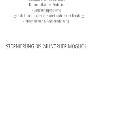
- Kommunikations-Probleme
- Beziehungsprobleme
- Unglücklich im Job oder du suchst nach deiner Berufung
STORNIERUNG BIS 24H VORHER MÖGLICH
Buchungen können bis 24h vor Termin annulliert werden.
Spätere Annullationen werden nicht zurückerstattet. Besten
Dank für Ihr Verständnis.
Kontaktangaben
076 383 95 16
info@coachzone.ch
Hünenberg, Switzerland