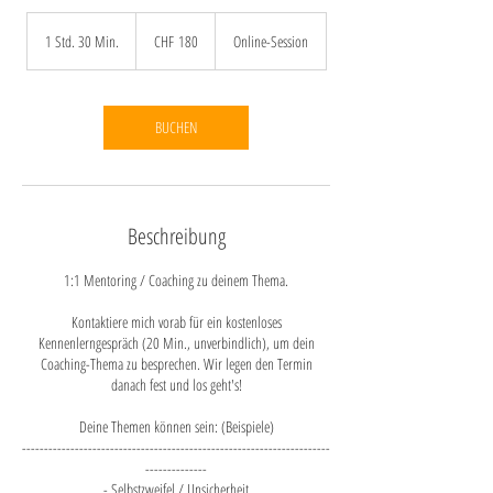
180
Schweizer
1 Std. 30 Min.
1
CHF 180
Online-Session
Franken
S
t
d
3
BUCHEN
0
M
i
n
.
Beschreibung
1:1 Mentoring / Coaching zu deinem Thema.
Kontaktiere mich vorab für ein kostenloses
Kennenlerngespräch (20 Min., unverbindlich), um dein
Coaching-Thema zu besprechen. Wir legen den Termin
danach fest und los geht's!
Deine Themen können sein: (Beispiele)
----------------------------------------------------------------------
--------------
- Selbstzweifel / Unsicherheit