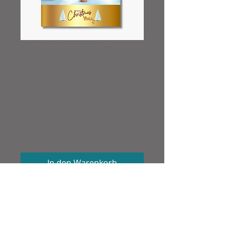
Merry Christmas
YOGA -
Kinderyoga
Lektions-
Anleitung
Preis
CHF 16.80
In den Warenkorb
Jetzt gleich kaufen
WEIHNACHTS-STUNDENBILDER