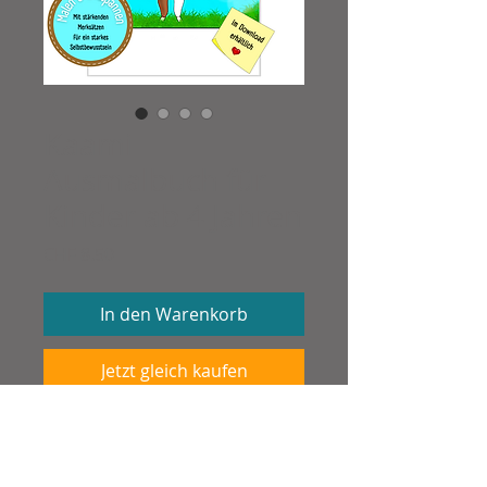
Kaami
Ausmalbuch für
Kinder ab 4 Jahren
Preis
CHF 8.50
In den Warenkorb
Jetzt gleich kaufen
Liebevoll gestaltete Kinder-
Ausmalvorlagen mit Kaami, dem
glücklichen Faultierchen. Es führt dich