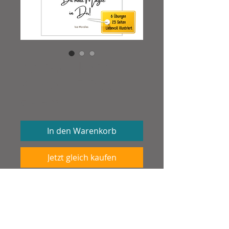
Achtsamkeit für
Kinder - E-Book
Preis
CHF 16.00
In den Warenkorb
Jetzt gleich kaufen
⭐ Achtsamkeit für Kinder -
Das Buch
zum gleichnamigen Audio-Album ⭐
⭐ Wahrnehmung und Bewusstsein sind