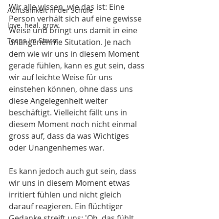
Wir alle wissen, wie das ist: Eine 
Achtsamkeit in der Schule
Person verhält sich auf eine gewisse 
love. heal. grow.
Weise und bringt uns damit in eine 
Teens im Sturm
unangenehme Situtation. Je nach 
dem wie wir uns in diesem Moment 
gerade fühlen, kann es gut sein, dass 
wir auf leichte Weise für uns 
einstehen können, ohne dass uns 
diese Angelegenheit weiter 
beschäftigt. Vielleicht fällt uns in 
diesem Moment noch nicht einmal 
gross auf, dass da was Wichtiges 
oder Unangenhemes war. 
Es kann jedoch auch gut sein, dass 
wir uns in diesem Moment etwas 
irritiert fühlen und nicht gleich 
darauf reagieren. Ein flüchtiger 
Gedanke streift uns: 'Oh, das fühlt 