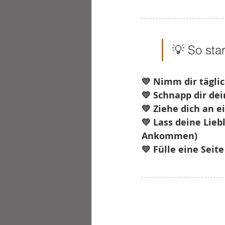
💡 So sta
💛 Nimm dir tägli
💛 Schnapp dir de
💛 Ziehe dich an e
💛 Lass deine Lieb
Ankommen)
💛 Fülle eine Seit