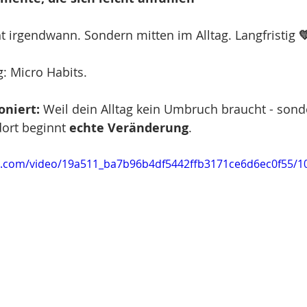
t irgendwann. Sondern mitten im Alltag. Langfristig 

: Micro Habits.
niert:
 Weil dein Alltag kein Umbruch braucht - sond
ort beginnt 
echte Veränderung
.
tic.com/video/19a511_ba7b96b4df5442ffb3171ce6d6ec0f55/1