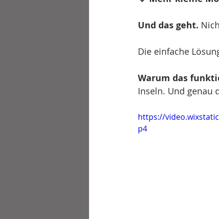
Und das geht.
 Nich
Die einfache Lösung
Warum das funktio
Inseln. Und genau d
https://video.wixsta
p4