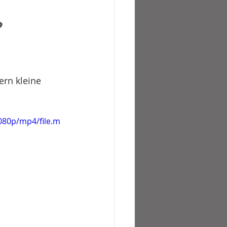

ern kleine 
080p/mp4/file.m