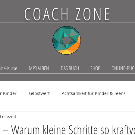
COACH ZONE
ine-Kurse
MP3 ALBEN
DAS BUCH
SHOP
ONLINE-BU
ür Kinder
selbstwert
Achtsamkeit für Kinder & Teens
 Lesezeit
ove. heal. grow.
Teens im Sturm
 – Warum kleine Schritte so kraftvo