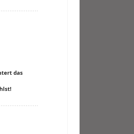
htert das 
hlst!