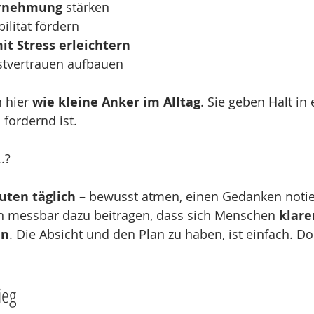
hrnehmung
 stärken
ilität fördern
t Stress erleichtern
bstvertrauen aufbauen
 hier 
wie kleine Anker im Alltag
. Sie geben Halt in e
 fordernd ist.
.?
uten täglich
 – bewusst atmen, einen Gedanken notie
n messbar dazu beitragen, dass sich Menschen 
klare
en
. Die Absicht und den Plan zu haben, ist einfach. D
ieg