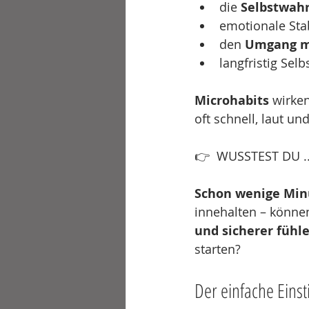
die 
Selbstwa
emotionale Stab
den 
Umgang mi
langfristig Sel
Microhabits
 wirken
oft schnell, laut und
👉  WUSSTEST DU ..
Schon wenige Min
innehalten – könne
und sicherer fühl
starten?
Der einfache Einst