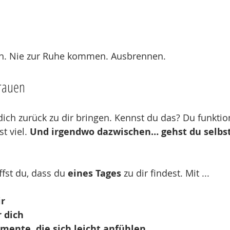
en. Nie zur Ruhe kommen. Ausbrennen.
Frauen
 dich zurück zu dir bringen. Kennst du das? Du funktio
t viel. 
Und irgendwo dazwischen… gehst du selbst 
fst du, dass du 
eines Tages
 zu dir findest. Mit ...
ir
 dich
mente, die sich leicht anfühlen