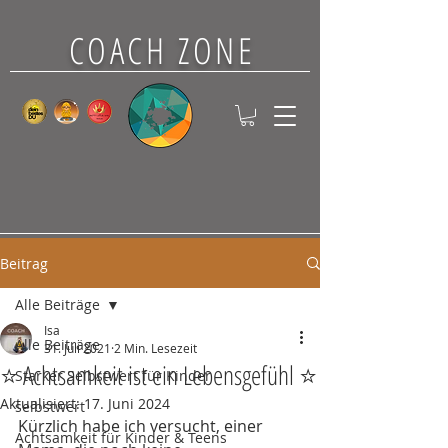
COACH ZONE
Beitrag
Alle Beiträge
Isa
Alle Beiträge
31. Juli 2021
2 Min. Lesezeit
⭐ Achtsamkeit ist ein Lebensgefühl ⭐
Starker Selbstwert für Kinder
Aktualisiert:
17. Juni 2024
selbstwert
Kürzlich habe ich versucht, einer 
Achtsamkeit für Kinder & Teens