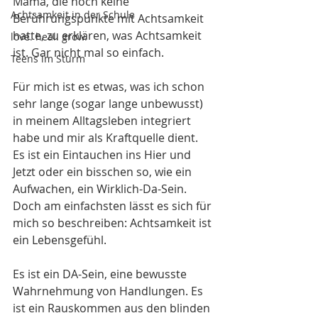
Mama, die noch keine 
Achtsamkeit in der Schule
Berührungspunkte mit Achtsamkeit 
hatte, zu erklären, was Achtsamkeit 
love. heal. grow.
ist. Gar nicht mal so einfach. 
Teens im Sturm
Für mich ist es etwas, was ich schon 
sehr lange (sogar lange unbewusst) 
in meinem Alltagsleben integriert 
habe und mir als Kraftquelle dient. 
Es ist ein Eintauchen ins Hier und 
Jetzt oder ein bisschen so, wie ein 
Aufwachen, ein Wirklich-Da-Sein. 
Doch am einfachsten lässt es sich für 
mich so beschreiben: Achtsamkeit ist 
ein Lebensgefühl. 
Es ist ein DA-Sein, eine bewusste 
Wahrnehmung von Handlungen. Es 
ist ein Rauskommen aus den blinden 